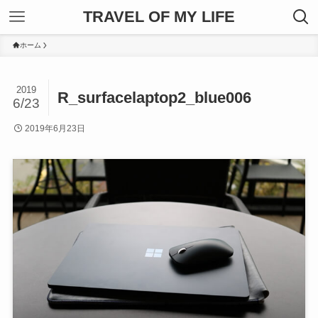
TRAVEL OF MY LIFE
ホーム
2019
R_surfacelaptop2_blue006
6/23
2019年6月23日