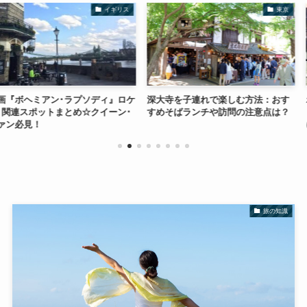
イギリス
東京
･ラプソディ』ロケ
深大寺を子連れで楽しむ方法：おす
ボヘミアン・ラ
とめ☆クイーン･
すめそばランチや訪問の注意点は？
ィングＯＫ」応援
に行ってきた！
旅の知識