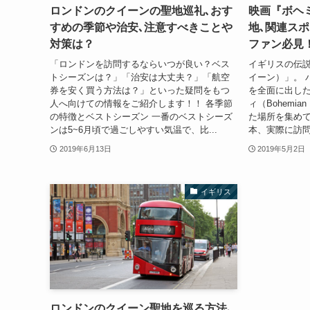
ロンドンのクイーンの聖地巡礼､おす
映画『ボヘ
すめの季節や治安､注意すべきことや
地､関連ス
対策は？
ファン必見
「ロンドンを訪問するならいつが良い？ベス
イギリスの伝説
トシーズンは？」「治安は大丈夫？」「航空
イーン）」。 
券を安く買う方法は？」といった疑問をもつ
を全面に出し
人へ向けての情報をご紹介します！！ 各季節
ィ（Bohemia
の特徴とベストシーズン 一番のベストシーズ
た場所を集めて
ンは5~6月頃で過ごしやすい気温で、比...
本、実際に訪問
2019年6月13日
2019年5月2日
イギリス
ロンドンのクイーン聖地を巡る方法､