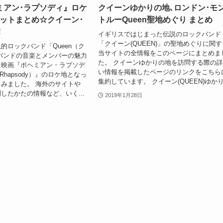
ミアン･ラプソディ』ロケ
クイーンゆかりの地､ロンドン･モ
ポットまとめ☆クイーン･
トルーQueen聖地めぐり まとめ
！
イギリスではじまった伝説のロックバンド
「クイーン(QUEEN)」の聖地めぐりに関す
的ロックバンド「Queen（ク
当サイトの全情報をこのページにまとめま
バンドの音楽とメンバーの魅力
た。 クイーンゆかりの地を訪問する際の
た映画『ボヘミアン・ラプソデ
い情報を掲載したページのリンクをこちら
n Rhapsody）』のロケ地となっ
集約しています。 クイーン(QUEEN)ゆかり.
みました。 海外のサイトや
したかたの情報など、いく...
2019年1月28日