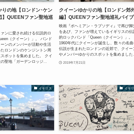
かりの地【ロンドン･ケン
クイーンゆかりの地【ロンドン郊
】QUEENファン聖地巡
編】QUEENファン聖地巡礼バイ
映画『ボヘミアン・ラプソディ』で再び脚
をあび、ファンが増えているイギリスの伝
ファンに愛され続ける伝説的ロ
的ロックバンド「Queen（クイーン）」。
ueen（クイーン）」。 バンド
1960年代にクイーンが誕生し、数々の名曲
イーンのメンバーが活動や生活
伝説が生まれたロンドンの近郊で、クイー
いたロンドンのケンジントン周
やメンバーゆかりのスポットを集めました..
スポットを集めました。 クイ
の聖地「ガーデンロッジ...
2019年7月21日
イギリス
イギ