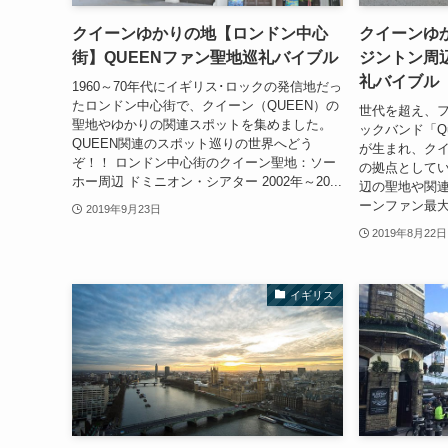
クイーンゆかりの地【ロンドン中心
クイーンゆ
街】QUEENファン聖地巡礼バイブル
ジントン周辺
礼バイブル
1960～70年代にイギリス･ロックの発信地だっ
たロンドン中心街で、クイーン（QUEEN）の
世代を超え、
聖地やゆかりの関連スポットを集めました。
ックバンド「Q
QUEEN関連のスポット巡りの世界へどう
が生まれ、ク
ぞ！！ ロンドン中心街のクイーン聖地：ソー
の拠点として
ホー周辺 ドミニオン・シアター 2002年～20...
辺の聖地や関連
ーンファン最大
2019年9月23日
2019年8月22日
イギリス