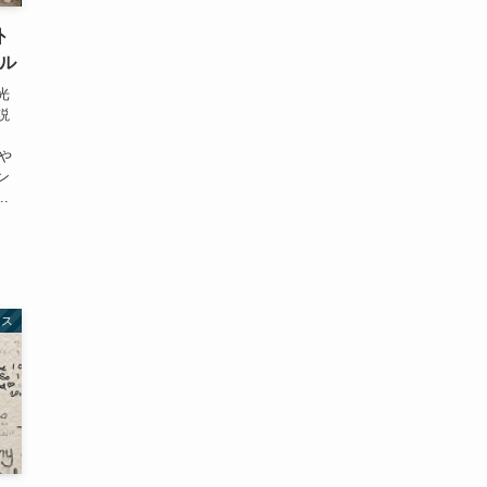
外
ブル
光
説
や
ン
.
リス